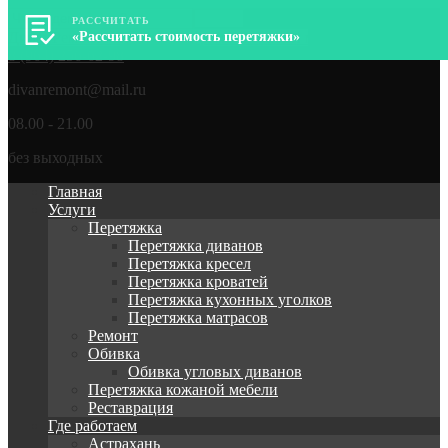
РАССЧИТАТЬ
ДиванРемонт – Перетяжка, ремонт мягкой мебели
«Рассчитать стоимость перетяжки»
8 (964) 256-62-98
divanremont@mail.ru
08.00 - 21.00
без выходных
Главная
Услуги
Перетяжка
Перетяжка диванов
Перетяжка кресел
Перетяжка кроватей
Перетяжка кухонных уголков
Перетяжка матрасов
Ремонт
Обивка
Обивка угловых диванов
Перетяжка кожаной мебели
Реставрация
Где работаем
Астрахань