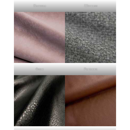
Кожзам
Шенилл
Флок
Рогожка