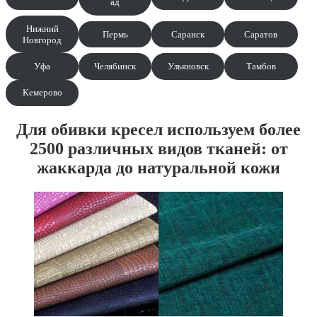
ад
Нижний
Пермь
Саранск
Саратов
Новгород
Уфа
Челябинск
Ульяновск
Тамбов
Кемерово
Для обивки кресел используем более
2500 различных видов тканей: от
жаккарда до натуральной кожи