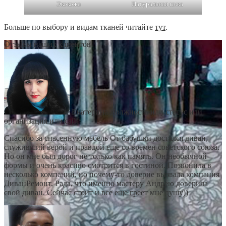
Экокожа
Натуральная кожа
Больше по выбору и видам тканей читайте
тут
.
Отзывы наших клиентов
Екатерина
Должность или статус или
организация или сайт
Спасибо за спасенную мебель От бабушки достался диван,
служивший верой и правдой еще со времен советского союза.
Но он мне был дорог не только как память. Он необычной
формы и очень красиво смотрится в гостиной. Позвонила в
несколько компаний, но почему-то доверие вызвала компания
ДиванРемонт. Рада, что именно мастеру Андрею доверила
свой диван. Сейчас стоит и все еще греет мне душу))