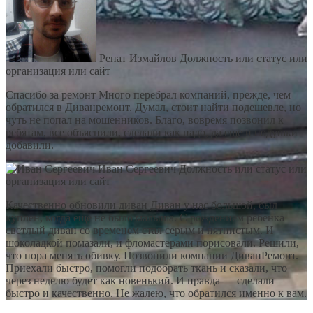
Ренат Измайлов
Должность или статус или
организация или сайт
Спасибо за ремонт Много перебрал компаний, прежде, чем
обратился в Диванремонт. Думал, стоит найти подешевле, но
чуть не попал на мошенников. Благо, вовремя позвонил к
ребятам, все объяснили, сделали как надо, да еще и подушки
добавили.
Иван Сергеевич
Должность или статус или
организация или сайт
Качественно обновили диван Диван у нас большой, был
куплен, когда еще не было малыша. С рождением ребенка
светлый диван со временем стал серым и пятнистым. И
шоколадкой помазали, и фломастерами порисовали. Решили,
что пора менять обивку. Позвонили компании ДиванРемонт.
Приехали быстро, помогли подобрать ткань и сказали, что
через неделю будет как новенький. И правда — сделали
быстро и качественно. Не жалею, что обратился именно к вам.