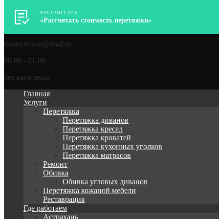
РАССЧИТАТЬ
ДиванРемонт – Перетяжка, ремонт мягкой мебели
«Рассчитать стоимость перетяжки»
8 (964) 256-62-98
divanremont@mail.ru
08.00 - 21.00
без выходных
Главная
Услуги
Перетяжка
Перетяжка диванов
Перетяжка кресел
Перетяжка кроватей
Перетяжка кухонных уголков
Перетяжка матрасов
Ремонт
Обивка
Обивка угловых диванов
Перетяжка кожаной мебели
Реставрация
Где работаем
Астрахань