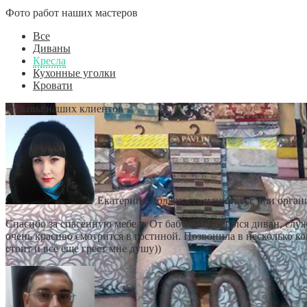
Фото работ наших мастеров
Все
Диваны
Кресла
Кухонные уголки
Кровати
Отзывы наших клиентов
Екатерина
Должность или статус или орган
Спасибо за спасенную мебель От бабушки достался диван, служ
очень красиво смотрится в гостиной. Позвонила в несколько к
стоит и все еще греет мне душу))