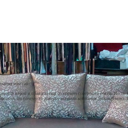
изация или сайт
ивший верой и правдой еще со времен советского союза. Но он 
омпаний, но почему-то доверие вызвала компания ДиванРемонт. 