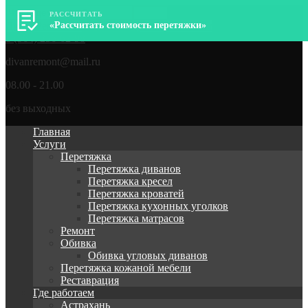
РАССЧИТАТЬ
ДиванРемонт – Перетяжка, ремонт мягкой мебели
«Рассчитать стоимость перетяжки»
8 (964) 256-62-98
divanremont@mail.ru
08.00 - 21.00
без выходных
Главная
Услуги
Перетяжка
Перетяжка диванов
Перетяжка кресел
Перетяжка кроватей
Перетяжка кухонных уголков
Перетяжка матрасов
Ремонт
Обивка
Обивка угловых диванов
Перетяжка кожаной мебели
Реставрация
Где работаем
Астрахань