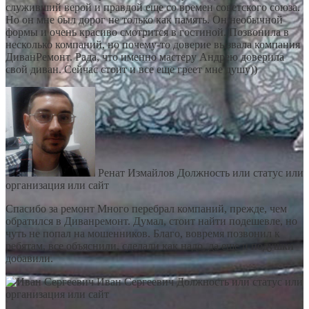
служивший верой и правдой еще со времен советского союза.
Но он мне был дорог не только как память. Он необычной
формы и очень красиво смотрится в гостиной. Позвонила в
несколько компаний, но почему-то доверие вызвала компания
ДиванРемонт. Рада, что именно мастеру Андрею доверила
свой диван. Сейчас стоит и все еще греет мне душу))
Ренат Измайлов
Должность или статус или
организация или сайт
Спасибо за ремонт Много перебрал компаний, прежде, чем
обратился в Диванремонт. Думал, стоит найти подешевле, но
чуть не попал на мошенников. Благо, вовремя позвонил к
ребятам, все объяснили, сделали как надо, да еще и подушки
добавили.
Иван Сергеевич
Должность или статус или
организация или сайт