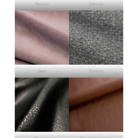
Кожзам
Шенилл
Флок
Рогожка