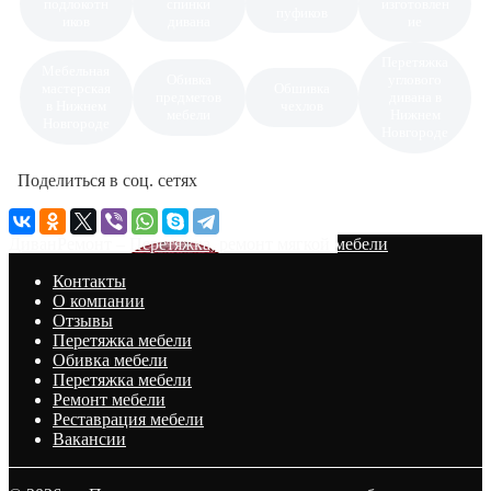
подлокотн
спинки
изготовлен
пуфиков
иков
дивана
ие
Перетяжка
Мебельная
Обивка
углового
мастерская
Обшивка
предметов
дивана в
в Нижнем
чехлов
мебели
Нижнем
Новгороде
Новгороде
Поделиться в соц. сетях
ДиванРемонт – Перетяжка, ремонт мягкой мебели
Контакты
О компании
Отзывы
Перетяжка мебели
Обивка мебели
Перетяжка мебели
Ремонт мебели
Реставрация мебели
Вакансии