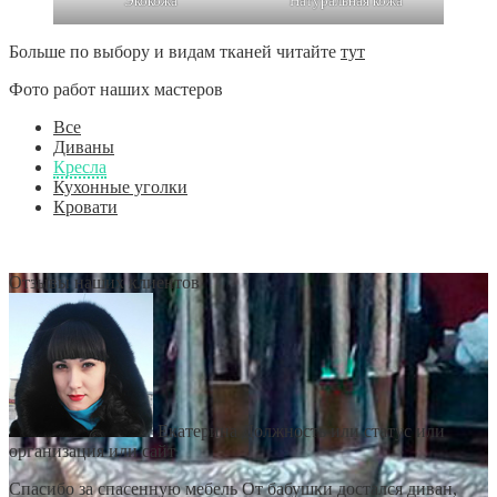
Экокожа
Натуральная кожа
Больше по выбору и видам тканей читайте
тут
Фото работ наших мастеров
Все
Диваны
Кресла
Кухонные уголки
Кровати
Отзывы наших клиентов
Екатерина
Должность или статус или
организация или сайт
Спасибо за спасенную мебель От бабушки достался диван,