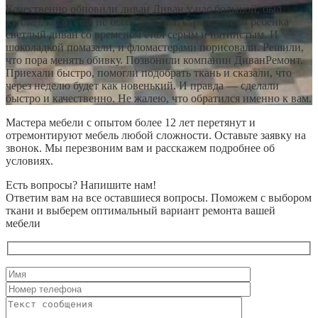
Качественно обновили диван Диван у нас большой, был
куплен, когда еще не было малыша. С рождением ребенка
светлый диван со временем стал серым и пятнистым. И
шоколадкой помазали, и фломастерами порисовали. Решили,
что пора менять обивку. Позвонили компании ДиванРемонт.
Приехали быстро, помогли подобрать ткань и сказали, что
через неделю будет как новенький. И правда — сделали
быстро и качественно. Не жалею, что обратился именно к вам.
Мастера мебели с опытом более 12 лет перетянут и
отремонтируют мебель любой сложности. Оставьте заявку на
звонок. Мы перезвоним вам и расскажем подробнее об
условиях.
Есть вопросы? Напишите нам!
Ответим вам на все оставшиеся вопросы. Поможем с выбором
ткани и выберем оптимальный вариант ремонта вашей
мебели