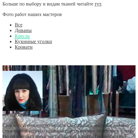
Больше по выбору и видам тканей читайте
тут
.
Фото работ наших мастеров
Все
Диваны
Кресла
Кухонные уголки
Кровати
Отзывы наших клиентов
Екатерина
Должность или статус или
организация или сайт
Спасибо за спасенную мебель От бабушки достался диван,
служивший верой и правдой еще со времен советского союза.
Но он мне был дорог не только как память. Он необычной