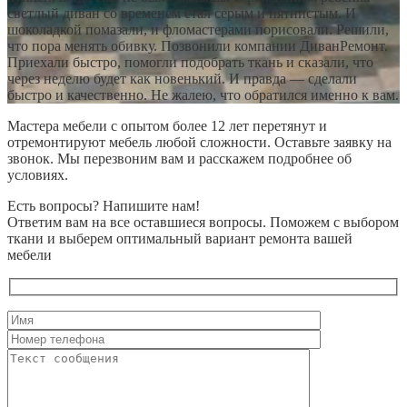
светлый диван со временем стал серым и пятнистым. И
шоколадкой помазали, и фломастерами порисовали. Решили,
что пора менять обивку. Позвонили компании ДиванРемонт.
Приехали быстро, помогли подобрать ткань и сказали, что
через неделю будет как новенький. И правда — сделали
быстро и качественно. Не жалею, что обратился именно к вам.
Мастера мебели с опытом более 12 лет перетянут и
отремонтируют мебель любой сложности. Оставьте заявку на
звонок. Мы перезвоним вам и расскажем подробнее об
условиях.
Есть вопросы? Напишите нам!
Ответим вам на все оставшиеся вопросы. Поможем с выбором
ткани и выберем оптимальный вариант ремонта вашей
мебели