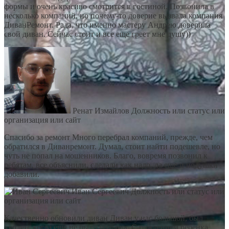
формы и очень красиво смотрится в гостиной. Позвонила в
несколько компаний, но почему-то доверие вызвала компания
ДиванРемонт. Рада, что именно мастеру Андрею доверила
свой диван. Сейчас стоит и все еще греет мне душу))
Ренат Измайлов
Должность или статус или
организация или сайт
Спасибо за ремонт Много перебрал компаний, прежде, чем
обратился в Диванремонт. Думал, стоит найти подешевле, но
чуть не попал на мошенников. Благо, вовремя позвонил к
ребятам, все объяснили, сделали как надо, да еще и подушки
добавили.
Иван Сергеевич
Должность или статус или
организация или сайт
Качественно обновили диван Диван у нас большой, был
куплен, когда еще не было малыша. С рождением ребенка