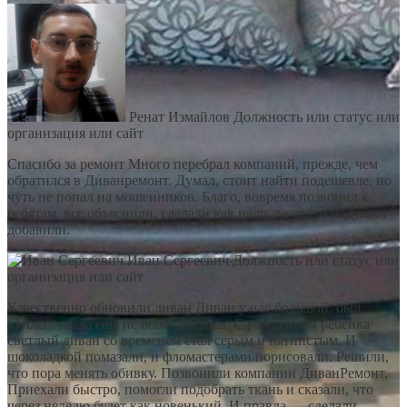
Ренат Измайлов
Должность или статус или
организация или сайт
Спасибо за ремонт Много перебрал компаний, прежде, чем
обратился в Диванремонт. Думал, стоит найти подешевле, но
чуть не попал на мошенников. Благо, вовремя позвонил к
ребятам, все объяснили, сделали как надо, да еще и подушки
добавили.
Иван Сергеевич
Должность или статус или
организация или сайт
Качественно обновили диван Диван у нас большой, был
куплен, когда еще не было малыша. С рождением ребенка
светлый диван со временем стал серым и пятнистым. И
шоколадкой помазали, и фломастерами порисовали. Решили,
что пора менять обивку. Позвонили компании ДиванРемонт.
Приехали быстро, помогли подобрать ткань и сказали, что
через неделю будет как новенький. И правда — сделали