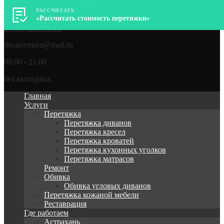
РАССЧИТАТЬ
ДиванРемонт – Перетяжка, ремонт мягкой мебели
«Рассчитать стоимость перетяжки»
8 (964) 256-62-98
divanremont@mail.ru
08.00 - 21.00
без выходных
Главная
Услуги
Перетяжка
Перетяжка диванов
Перетяжка кресел
Перетяжка кроватей
Перетяжка кухонных уголков
Перетяжка матрасов
Ремонт
Обивка
Обивка угловых диванов
Перетяжка кожаной мебели
Реставрация
Где работаем
Астрахань