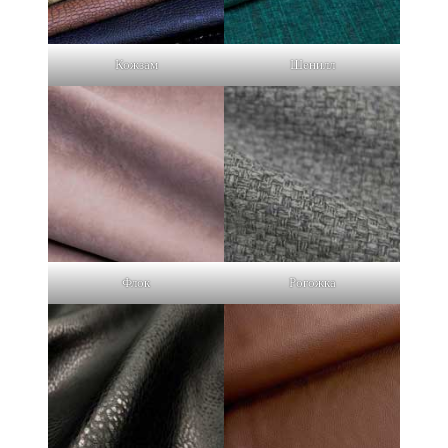
Кожзам
Шенилл
Флок
Рогожка