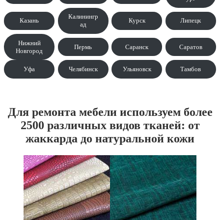
Калинингр
Казань
Курск
Липецк
ад
Нижний
Пермь
Саранск
Саратов
Новгород
Уфа
Челябинск
Ульяновск
Тамбов
Для ремонта мебели используем более
2500 различных видов тканей: от
жаккарда до натуральной кожи