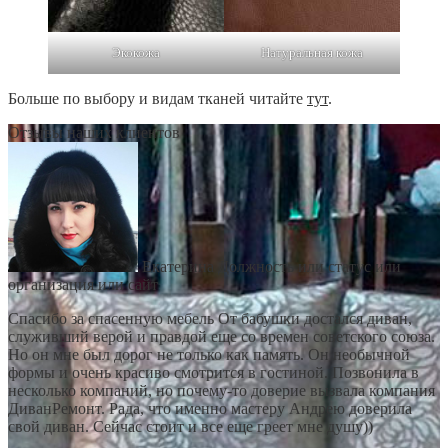
Экокожа
Натуральная кожа
Больше по выбору и видам тканей читайте
тут
.
Отзывы наших клиентов
Екатерина
Должность или статус или
организация или сайт
Спасибо за спасенную мебель От бабушки достался диван,
служивший верой и правдой еще со времен советского союза.
Но он мне был дорог не только как память. Он необычной
формы и очень красиво смотрится в гостиной. Позвонила в
несколько компаний, но почему-то доверие вызвала компания
ДиванРемонт. Рада, что именно мастеру Андрею доверила
свой диван. Сейчас стоит и все еще греет мне душу))