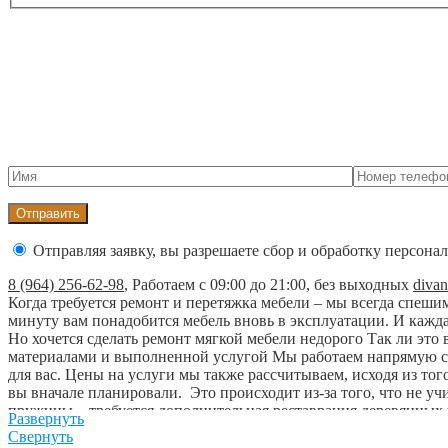
Отправляя заявку, вы разрешаете сбор и обработку персон
8 (964) 256-62-98
,
Работаем с 09:00 до 21:00, без выходных
diva
Когда требуется ремонт и перетяжка мебели – мы всегда спешим 
минуту вам понадобится мебель вновь в эксплуатации. И кажда
Но хочется сделать ремонт мягкой мебели недорого Так ли это
материалами и выполненной услугой Мы работаем напрямую с 
для вас. Цены на услуги мы также рассчитываем, исходя из то
вы вначале планировали. Это происходит из-за того, что не уч
пружины – требуется дополнительная реставрация деревянных ч
Развернуть
насколько недорого выйдет ремонт мягкой мебели. Мастер выезж
Свернуть
для ремонта в цех, читайте здесь. Обратитесь в нашу компан