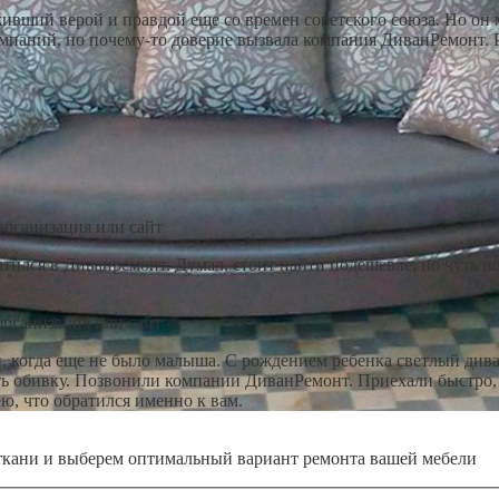
ивший верой и правдой еще со времен советского союза. Но он 
омпаний, но почему-то доверие вызвала компания ДиванРемонт. 
организация или сайт
тился в Диванремонт. Думал, стоит найти подешевле, но чуть не
организация или сайт
, когда еще не было малыша. С рождением ребенка светлый див
ь обивку. Позвонили компании ДиванРемонт. Приехали быстро, п
ю, что обратился именно к вам.
ткани и выберем оптимальный вариант ремонта вашей мебели