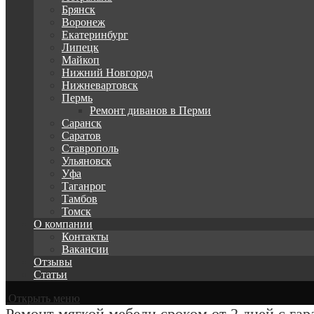
Брянск
Воронеж
Екатеринбург
Липецк
Майкоп
Нижний Новгород
Нижневартовск
Пермь
Ремонт диванов в Перми
Саранск
Саратов
Ставрополь
Ульяновск
Уфа
Таганрог
Тамбов
Томск
О компании
Контакты
Вакансии
Отзывы
Статьи
Открыть меню
Ремонт мягкой мебели сроком от 2 дней с гар