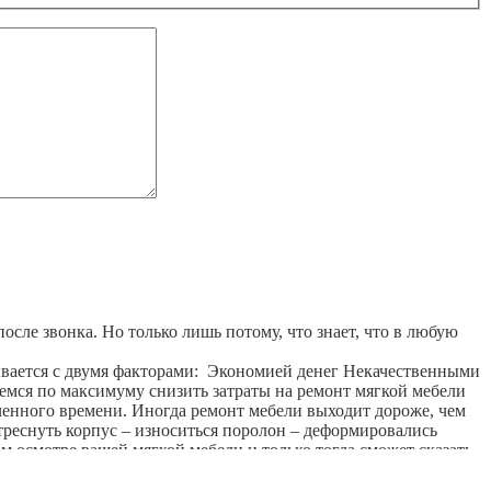
после звонка. Но только лишь потому, что знает, что в любую
язывается с двумя факторами: Экономией денег Некачественными
мся по максимуму снизить затраты на ремонт мягкой мебели
аченного времени. Иногда ремонт мебели выходит дороже, чем
 треснуть корпус – износиться поролон – деформировались
м осмотре вашей мягкой мебели и только тогда сможет сказать,
нтирует и доставляет обратно. Почему выгоднее отдать мебель
ой мебели, а также получите дополнительную бесплатную