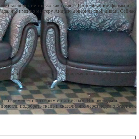
мне был дорог не только как память. Он необычной формы и
Рада, что именно мастеру Андрею доверила свой диван. Сейчас
 попал на мошенников. Благо, вовремя позвонил к ребятам, все
ан со временем стал серым и пятнистым. И шоколадкой
омогли подобрать ткань и сказали, что через неделю будет как