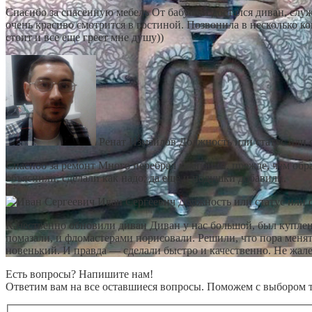
Спасибо за спасенную мебель От бабушки достался диван, служ
очень красиво смотрится в гостиной. Позвонила в несколько к
стоит и все еще греет мне душу))
Ренат Измайлов
Должность или статус или 
Спасибо за ремонт Много перебрал компаний, прежде, чем обра
объяснили, сделали как надо, да еще и подушки добавили.
Иван Сергеевич
Должность или статус или 
Качественно обновили диван Диван у нас большой, был куплен
помазали, и фломастерами порисовали. Решили, что пора менят
новенький. И правда — сделали быстро и качественно. Не жале
Есть вопросы? Напишите нам!
Ответим вам на все оставшиеся вопросы. Поможем с выбором 