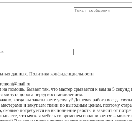
альных данных.
Политика конфиденциальности
nremont@mail.ru
на помощь. Бывает так, что мастер срывается к вам за 5 секунд 
я минута дорога перед восстановлением.
 важно, когда вы заказываете услугу? Дешевая работа всегда св
мастерами и закупаем ткани по выгодным ценам, поэтому старае
го, сколько потребуется на выполнение работы и зависит от потр
итываете, что мягкая мебель со временем изнашивается: – может
астей Все это и многое другое мастер анализирует при детально
ает к вам на дом для замера, далее забирает мебель в цех, ремо
ию ДиванРемонт, чтобы заказать качественный ремонт вашей мягк