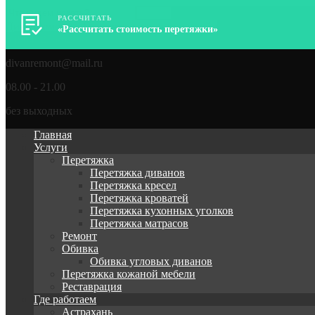
РАССЧИТАТЬ
ДиванРемонт – Перетяжка, ремонт мягкой мебели
«Рассчитать стоимость перетяжки»
8 (964) 256-62-98
divanremont@mail.ru
08.00 - 21.00
без выходных
Главная
Услуги
Перетяжка
Перетяжка диванов
Перетяжка кресел
Перетяжка кроватей
Перетяжка кухонных уголков
Перетяжка матрасов
Ремонт
Обивка
Обивка угловых диванов
Перетяжка кожаной мебели
Реставрация
Где работаем
Астрахань